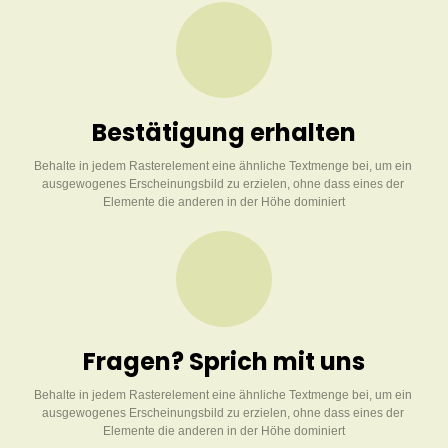
Bestätigung erhalten
Behalte in jedem Rasterelement eine ähnliche Textmenge bei, um ein 
ausgewogenes Erscheinungsbild zu erzielen, ohne dass eines der 
Elemente die anderen in der Höhe dominiert
Fragen? Sprich mit uns
Behalte in jedem Rasterelement eine ähnliche Textmenge bei, um ein 
ausgewogenes Erscheinungsbild zu erzielen, ohne dass eines der 
Elemente die anderen in der Höhe dominiert